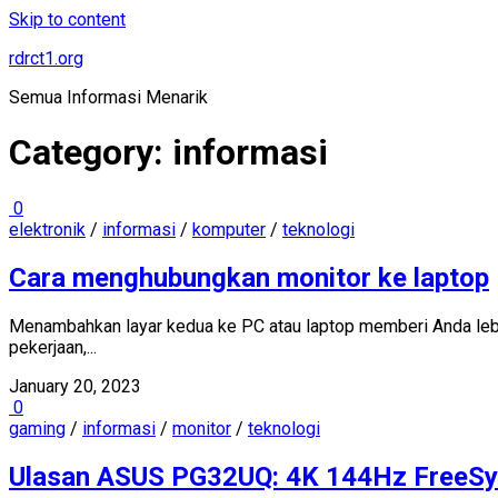
Skip to content
rdrct1.org
Semua Informasi Menarik
Category:
informasi
0
elektronik
/
informasi
/
komputer
/
teknologi
Cara menghubungkan monitor ke laptop
Menambahkan layar kedua ke PC atau laptop memberi Anda lebi
pekerjaan,...
January 20, 2023
0
gaming
/
informasi
/
monitor
/
teknologi
Ulasan ASUS PG32UQ: 4K 144Hz FreeSy