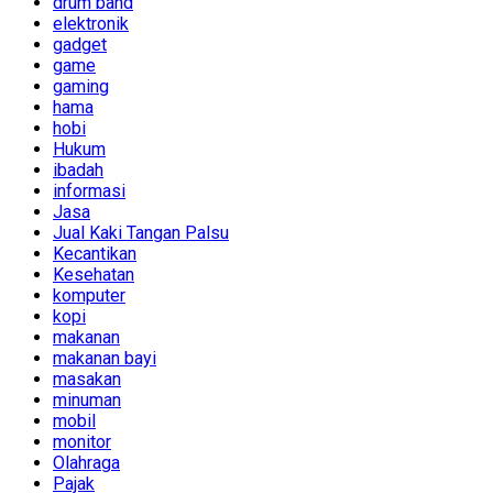
drum band
elektronik
gadget
game
gaming
hama
hobi
Hukum
ibadah
informasi
Jasa
Jual Kaki Tangan Palsu
Kecantikan
Kesehatan
komputer
kopi
makanan
makanan bayi
masakan
minuman
mobil
monitor
Olahraga
Pajak