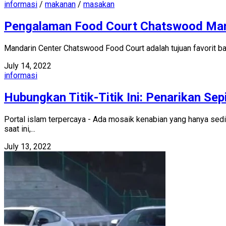
informasi
/
makanan
/
masakan
Pengalaman Food Court Chatswood Mand
Mandarin Center Chatswood Food Court adalah tujuan favorit bag
July 14, 2022
informasi
Hubungkan Titik-Titik Ini: Penarikan Se
Portal islam terpercaya - Ada mosaik kenabian yang hanya sed
saat ini,...
July 13, 2022