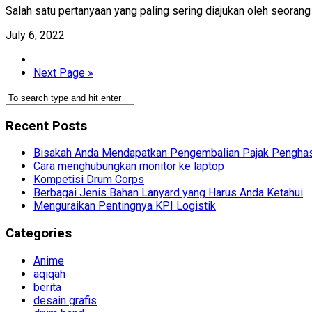
Salah satu pertanyaan yang paling sering diajukan oleh seorang
July 6, 2022
Next Page »
Recent Posts
Bisakah Anda Mendapatkan Pengembalian Pajak Penghas
Cara menghubungkan monitor ke laptop
Kompetisi Drum Corps
Berbagai Jenis Bahan Lanyard yang Harus Anda Ketahui
Menguraikan Pentingnya KPI Logistik
Categories
Anime
aqiqah
berita
desain grafis