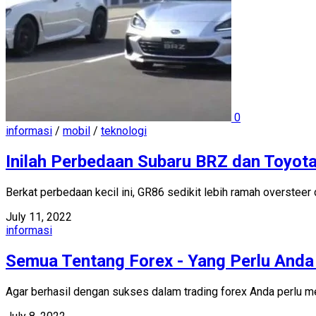
0
informasi
/
mobil
/
teknologi
Inilah Perbedaan Subaru BRZ dan Toyot
Berkat perbedaan kecil ini, GR86 sedikit lebih ramah overste
July 11, 2022
informasi
Semua Tentang Forex - Yang Perlu Anda
Agar berhasil dengan sukses dalam trading forex Anda perlu men